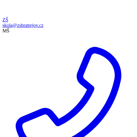
ZŠ
skola@zsbratrejov.cz
MŠ