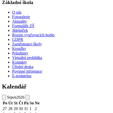
Základní škola
O nás
Fotogalerie
Aktuality
Formuláře ZŠ
Jídelníček
Rozpis vyučovacích hodin
GDPR
Zaměstnanci školy
Kroužky
Prázdniny
Virtuální prohlídka
Kontakty
Úřední deska
Povinné informace
E-podatelna
Kalendář
Srpen
2026
Po
Út
St
Čt
Pá
So
Ne
27
28
29
30
31
1
2