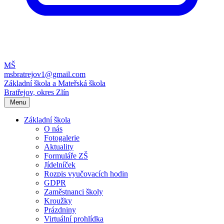
MŠ
msbratrejov1@gmail.com
Základní škola a Mateřská škola
Bratřejov, okres Zlín
Menu
Základní škola
O nás
Fotogalerie
Aktuality
Formuláře ZŠ
Jídelníček
Rozpis vyučovacích hodin
GDPR
Zaměstnanci školy
Kroužky
Prázdniny
Virtuální prohlídka