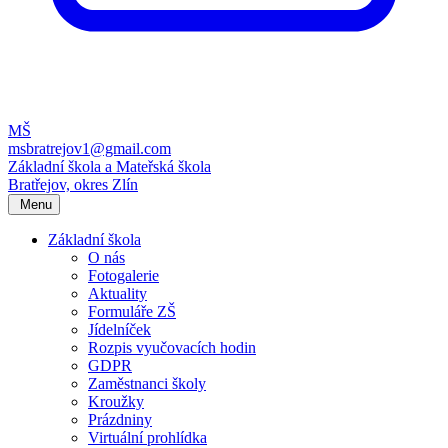
MŠ
msbratrejov1@gmail.com
Základní škola a Mateřská škola
Bratřejov, okres Zlín
Menu
Základní škola
O nás
Fotogalerie
Aktuality
Formuláře ZŠ
Jídelníček
Rozpis vyučovacích hodin
GDPR
Zaměstnanci školy
Kroužky
Prázdniny
Virtuální prohlídka