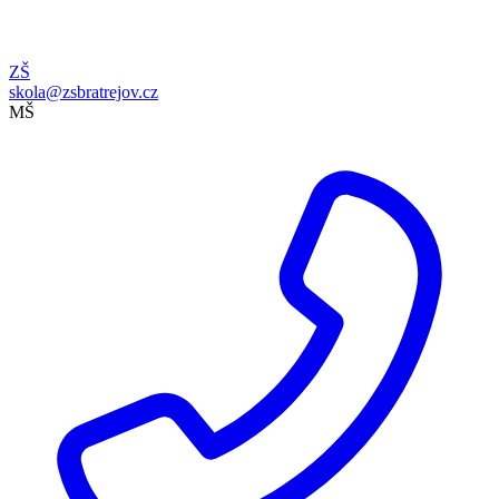
ZŠ
skola@zsbratrejov.cz
MŠ