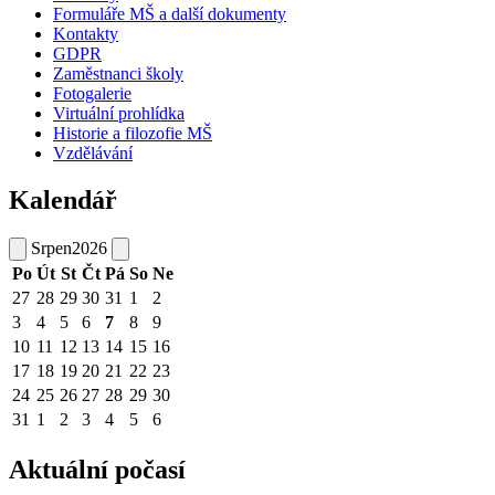
Formuláře MŠ a další dokumenty
Kontakty
GDPR
Zaměstnanci školy
Fotogalerie
Virtuální prohlídka
Historie a filozofie MŠ
Vzdělávání
Kalendář
Srpen
2026
Po
Út
St
Čt
Pá
So
Ne
27
28
29
30
31
1
2
3
4
5
6
7
8
9
10
11
12
13
14
15
16
17
18
19
20
21
22
23
24
25
26
27
28
29
30
31
1
2
3
4
5
6
Aktuální počasí