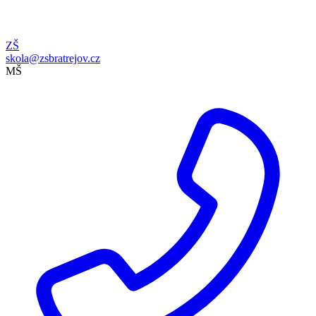
ZŠ
skola@zsbratrejov.cz
MŠ