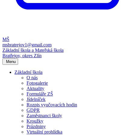
MŠ
msbratrejov1@gmail.com
Základní škola a Mateřská škola
Bratřejov, okres Zlín
Menu
Základní škola
O nás
Fotogalerie
Aktuality
Formuláře ZŠ
Jídelníček
Rozpis vyučovacích hodin
GDPR
Zaměstnanci školy
Kroužky
Prázdniny
Virtuální prohlídka