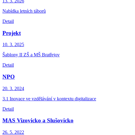
13. 3.
2026
Nabídka letních táborů
Detail
Projekt
10. 3.
2025
Šablony II ZŠ a MŠ Bratřejov
Detail
NPO
20. 3.
2024
3.1 Inovace ve vzdělávání v kontextu digitalizace
Detail
MAS Vizovicko a Slušovicko
26. 5.
2022