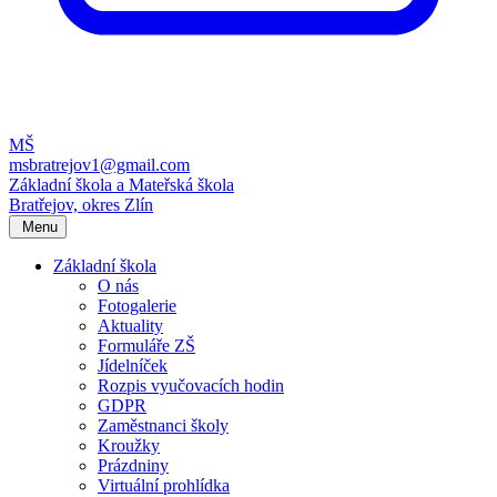
MŠ
msbratrejov1@gmail.com
Základní škola a Mateřská škola
Bratřejov, okres Zlín
Menu
Základní škola
O nás
Fotogalerie
Aktuality
Formuláře ZŠ
Jídelníček
Rozpis vyučovacích hodin
GDPR
Zaměstnanci školy
Kroužky
Prázdniny
Virtuální prohlídka