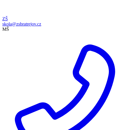
ZŠ
skola@zsbratrejov.cz
MŠ