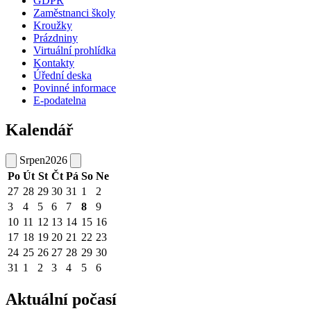
GDPR
Zaměstnanci školy
Kroužky
Prázdniny
Virtuální prohlídka
Kontakty
Úřední deska
Povinné informace
E-podatelna
Kalendář
Srpen
2026
Po
Út
St
Čt
Pá
So
Ne
27
28
29
30
31
1
2
3
4
5
6
7
8
9
10
11
12
13
14
15
16
17
18
19
20
21
22
23
24
25
26
27
28
29
30
31
1
2
3
4
5
6
Aktuální počasí