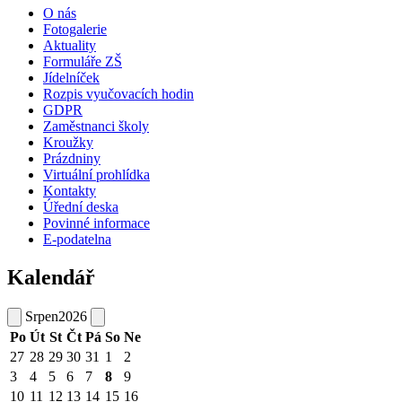
O nás
Fotogalerie
Aktuality
Formuláře ZŠ
Jídelníček
Rozpis vyučovacích hodin
GDPR
Zaměstnanci školy
Kroužky
Prázdniny
Virtuální prohlídka
Kontakty
Úřední deska
Povinné informace
E-podatelna
Kalendář
Srpen
2026
Po
Út
St
Čt
Pá
So
Ne
27
28
29
30
31
1
2
3
4
5
6
7
8
9
10
11
12
13
14
15
16