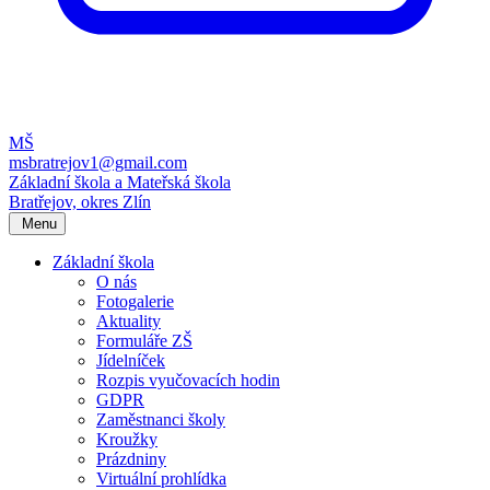
MŠ
msbratrejov1@gmail.com
Základní škola a Mateřská škola
Bratřejov, okres Zlín
Menu
Základní škola
O nás
Fotogalerie
Aktuality
Formuláře ZŠ
Jídelníček
Rozpis vyučovacích hodin
GDPR
Zaměstnanci školy
Kroužky
Prázdniny
Virtuální prohlídka