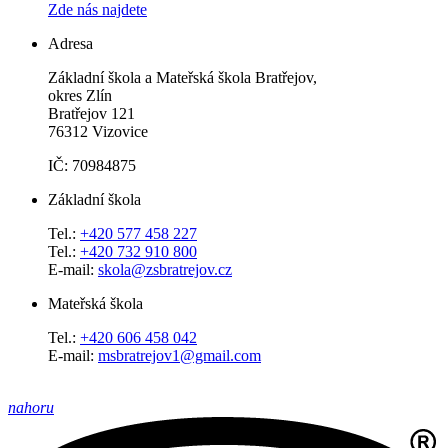
Zde nás najdete
Adresa
Základní škola a Mateřská škola Bratřejov,
okres Zlín
Bratřejov 121
76312 Vizovice
IČ: 70984875
Základní škola
Tel.:
+420 577 458 227
Tel.:
+420 732 910 800
E-mail:
skola@zsbratrejov.cz
Mateřská škola
Tel.:
+420 606 458 042
E-mail:
msbratrejov1@gmail.com
nahoru