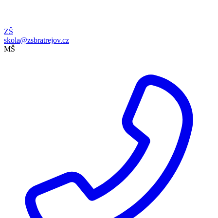
ZŠ
skola@zsbratrejov.cz
MŠ